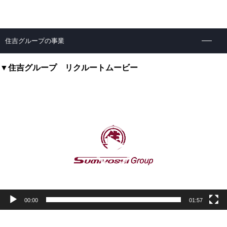
住吉グループの事業
▼住吉グループ リクルートムービー
動
画
プ
レ
ー
ヤ
ー
00:00
01:57