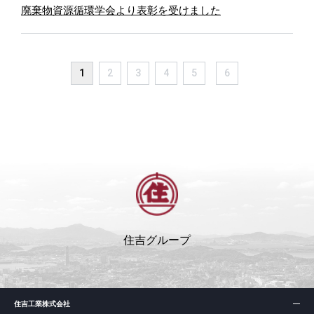
廃棄物資源循環学会より表彰を受けました
1
2
3
4
5
6
住吉グループ
住吉工業株式会社