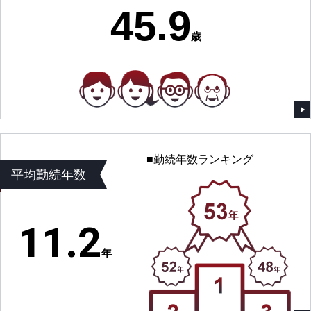
45.9
歳
■勤続年数ランキング
平均勤続年数
11.2
年