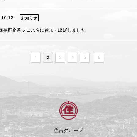
.10.13
お知らせ
9回長府企業フェスタに参加・出展しました
1
2
3
4
5
6
住吉グループ