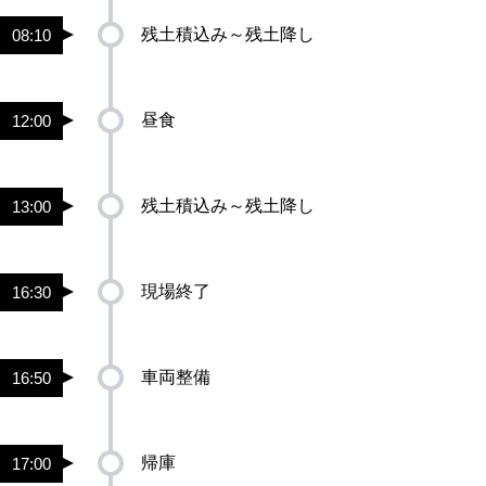
残土積込み～残土降し
08:10
昼食
12:00
残土積込み～残土降し
13:00
現場終了
16:30
車両整備
16:50
帰庫
17:00