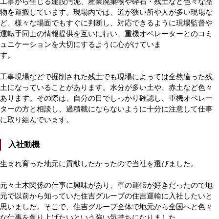
工事から生じる建設汚泥、産業廃棄物や砕石・残土など色々な品
物を運搬しています。現場内では、道が狭い所や人が多い現場な
ど、様々な場面でもすぐに判断し、対応できるように現場監督や
運転手同士の情報提供を互いに行い、重機オペレーターとのコミ
ュニケーションを大切にするように心がけていま
す
工事現場などで掘削された残土でも現場によっては全然違った残
土になっていることがあります。水分が多い土や、赤土など色々
あります。その際は、自分の目でしっかり確認し、重機オペレー
ターの方と相談し、過積載にならないように十分に注意して仕事
に取り組んでいます。
入社動機
生まれ育った地元に貢献したかったので当社を選びました。
元々土木関係の仕事に興味があり、車の運転が好きだったので地
元で以前から知っていた住吉グループの住吉運輸に入社したいと
思いました。そこで、住吉グループ全体で地元から全国へと色々
な仕事を創り上げたいという強い気持ちになりました。