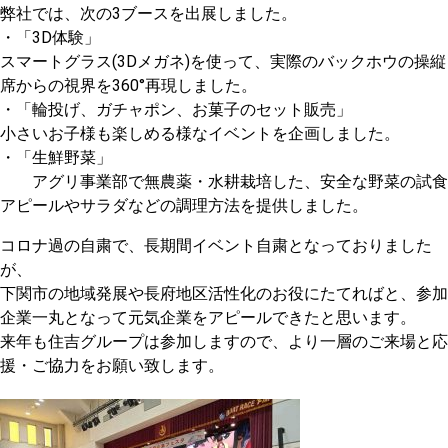
弊社では、次の3ブースを出展しました。
・「3D体験」
スマートグラス(3Dメガネ)を使って、実際のバックホウの操縦
席からの視界を360°再現しました。
・「輪投げ、ガチャポン、お菓子のセット販売」
小さいお子様も楽しめる様なイベントを企画しました。
・「生鮮野菜」
アグリ事業部で無農薬・水耕栽培した、安全な野菜の試食
アピールやサラダなどの調理方法を提供しました。
コロナ過の自粛で、長期間イベント自粛となっておりました
が、
下関市の地域発展や長府地区活性化のお役にたてればと、参加
企業一丸となって元気企業をアピールできたと思います。
来年も住吉グループは参加しますので、より一層のご来場と応
援・ご協力をお願い致します。