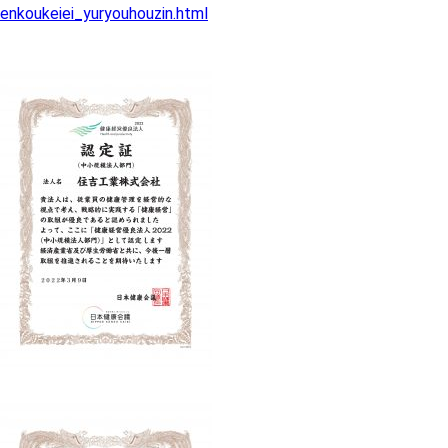
enkoukeiei_yuryouhouzin.html